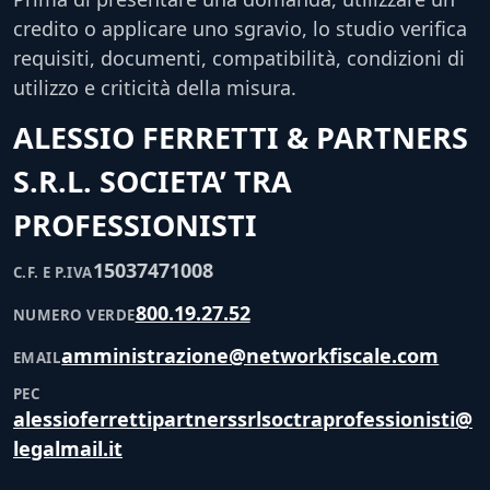
credito o applicare uno sgravio, lo studio verifica
requisiti, documenti, compatibilità, condizioni di
utilizzo e criticità della misura.
ALESSIO FERRETTI & PARTNERS
S.R.L. SOCIETA’ TRA
PROFESSIONISTI
15037471008
C.F. E P.IVA
800.19.27.52
NUMERO VERDE
amministrazione@networkfiscale.com
EMAIL
PEC
alessioferrettipartnerssrlsoctraprofessionisti@
legalmail.it