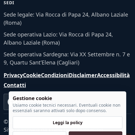
SEDI
Sede legale: Via Rocca di Papa 24, Albano Laziale
(Roma)
Sede operativa Lazio: Via Rocca di Papa 24,
Albano Laziale (Roma)
Sede operativa Sardegna: Via XX Settembre n. 7 e
9, Quartu Sant’Elena (Cagliari)
Privacy
Cookie
Condizioni
Disclaimer
Accessibilità
Contatti
Gestione cookie
Accessibilità
VERIFICA TECNICA
Usiamo cookie tecnici necessari. Eventuali cookie non
essenziali saranno attivati solo dopo consenso.
© 2026 - Tutti i diritti riservati.
Leggi la policy
Sito realizzato da
CumCorde Marketing