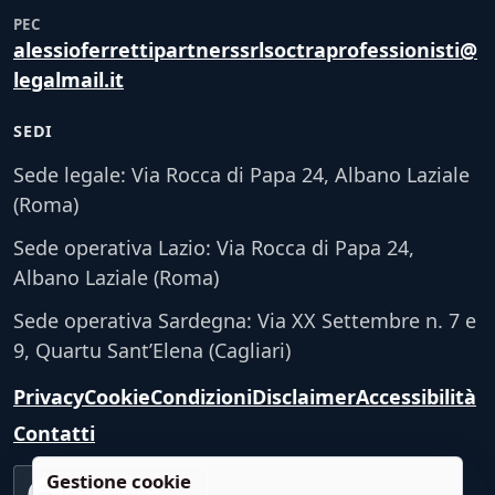
PEC
alessioferrettipartnerssrlsoctraprofessionisti@
legalmail.it
SEDI
Sede legale: Via Rocca di Papa 24, Albano Laziale
(Roma)
Sede operativa Lazio: Via Rocca di Papa 24,
Albano Laziale (Roma)
Sede operativa Sardegna: Via XX Settembre n. 7 e
9, Quartu Sant’Elena (Cagliari)
Privacy
Cookie
Condizioni
Disclaimer
Accessibilità
Contatti
Gestione cookie
Accessibilità