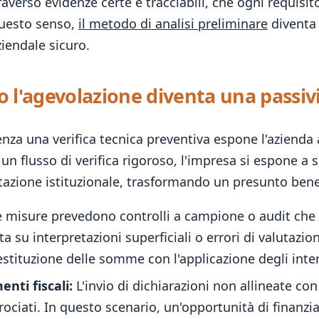
averso evidenze certe e tracciabili, che ogni requisit
questo senso,
il metodo di analisi preliminare
diventa 
ziendale sicuro.
do l'agevolazione diventa una passiv
enza una verifica tecnica preventiva espone l'azienda 
 flusso di verifica rigoroso, l'impresa si espone a 
tazione istituzionale, trasformando un presunto benef
 misure prevedono controlli a campione o audit che 
a su interpretazioni superficiali o errori di valutazione
restituzione delle somme con l'applicazione degli inte
nti fiscali:
L'invio di dichiarazioni non allineate con 
ncrociati. In questo scenario, un'opportunità di finanz