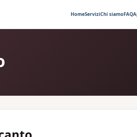
Home
Servizi
Chi siamo
FAQ
A
o
canto