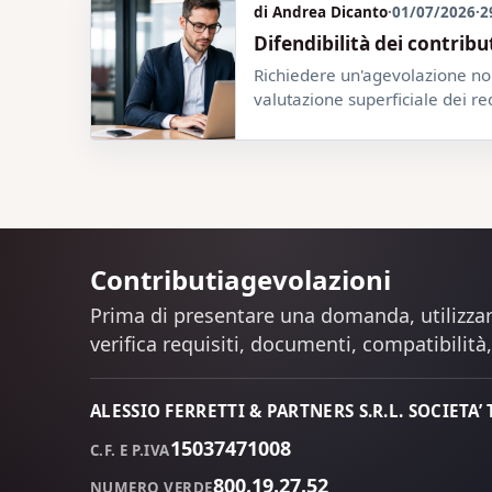
di Andrea Dicanto
·
01/07/2026
·
2
Difendibilità dei contrib
Richiedere un'agevolazione non
valutazione superficiale dei re
Contributiagevolazioni
Prima di presentare una domanda, utilizzar
verifica requisiti, documenti, compatibilità, 
ALESSIO FERRETTI & PARTNERS S.R.L. SOCIETA’
15037471008
C.F. E P.IVA
800.19.27.52
NUMERO VERDE