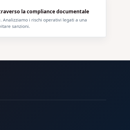
attraverso la compliance documentale
nalizziamo i rischi operativi legati a una
itare sanzioni.