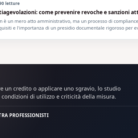
90 letture
utiagevolazioni: come prevenire revoche e sanzioni 
 è un mero atto amministrativo, ma un processo di compliance. A
quisiti e l'importanza di un presidio documentale rigoroso per ev
e un credito o applicare uno sgravio, lo studio
condizioni di utilizzo e criticità della misura.
 TRA PROFESSIONISTI